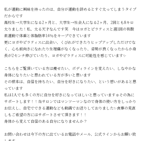
私が運動に興味を持ったのは、自分が運動を辞めるとすぐ太ってしまうタイプ
だからです
高校生→大学生になる2ヶ月と、大学生→社会人になる2ヶ月、2回とも8キロ
太りました！私、太る天才なんです笑 今はヨガとピラティスと週1回の有酸
素運動で体重と体脂肪率14％をキープできています
更にヨガやピラティスに出会い、くびれができたりヒップアップしただけでな
く、心も前向きになれたり生理痛がなくなったり、姿勢が良くなったからか身
長が2センチ伸びていたり、ヨガやピラティスに可能性を感じています✨
こちらをご覧頂いている方は痩せたい、ボディラインを変えたい、しなやかな
身体になりたいと思われている方が多いと思います
その根本は、自信を持ちたい、自分を好きになりたい、という想いがあると思
っています
私は1人でも多くの方に自分を好きになってほしいと思っています☺️その為に
サポートします！！当サロンではマンツーマンなので身体の使い方をしっかり
お伝えし、自宅でできる運動なども動画でお送りしておりました✨食事の見直
しもご希望の方にはサポートさせて頂きます！！
身体から変えて自信のある自分になりませんか？
お問い合わせは今下の方に出ているお電話やメール、公式ラインからお願い致
します